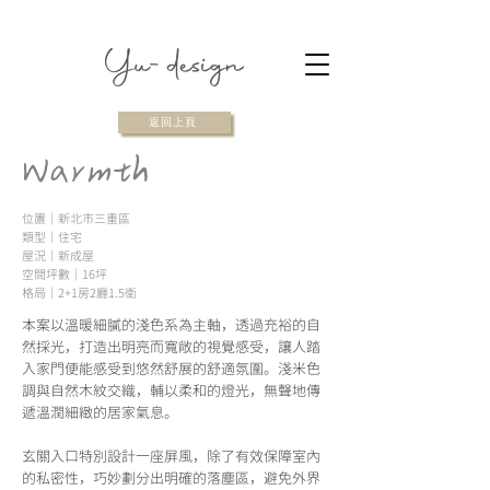
返回上頁
Warmth
位置｜新北市三重區
類型｜住宅
屋況｜新成屋
空間坪數｜16坪
​格局｜2+1房2廳1.5衛
本案以溫暖細膩的淺色系為主軸，透過充裕的自
然採光，打造出明亮而寬敞的視覺感受，讓人踏
入家門便能感受到悠然舒展的舒適氛圍。淺米色
調與自然木紋交織，輔以柔和的燈光，無聲地傳
遞溫潤細緻的居家氣息。
玄關入口特別設計一座屏風，除了有效保障室內
的私密性，巧妙劃分出明確的落塵區，避免外界