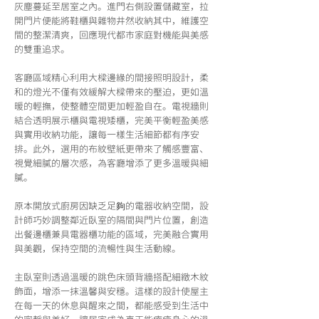
灰塵蔓延至居室之內。進門右側設置儲藏室，拉
開門片便能將鞋櫃與雜物井然收納其中，維護空
間的整潔清爽，回應現代都市家庭對機能與美感
的雙重追求。
客廳區域精心利用大樑邊緣的間接照明設計，柔
和的燈光不僅有效緩解大樑帶來的壓迫，更如溫
暖的輕撫，使整體空間更加輕盈自在。電視牆則
結合透明展示櫃與電視矮櫃，完美平衡輕盈美感
與實用收納功能，讓每一樣生活細節都有序安
排。此外，選用的布紋壁紙更帶來了觸感豐富、
視覺細膩的層次感，為客廳增添了更多溫暖與細
膩。
原本開放式廚房因缺乏足夠的電器收納空間，設
計師巧妙調整鄰近臥室的隔間與門片位置，創造
出餐邊櫃兼具電器櫃功能的區域，完美融合實用
與美觀，保持空間的流暢性與生活動線。
主臥室則透過溫暖的跳色床頭背牆搭配細緻木紋
飾面，增添一抹溫馨與安穩。這樣的設計使屋主
在每一天的休息與醒來之間，都能感受到生活中