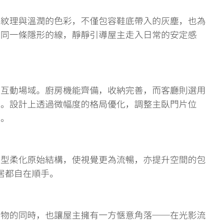
的紋理與溫潤的色彩，不僅包容鞋底帶入的灰塵，也為
如同一條隱形的線，靜靜引導屋主走入日常的安定感
的互動場域。廚房機能齊備，收納完善，而客廳則選用
圍。設計上透過微幅度的格局優化，調整主臥門片位
度。
造型柔化原始結構，使視覺更為流暢，亦提升空間的包
居都自在順手。
儲物的同時，也讓屋主擁有一方愜意角落──在光影流