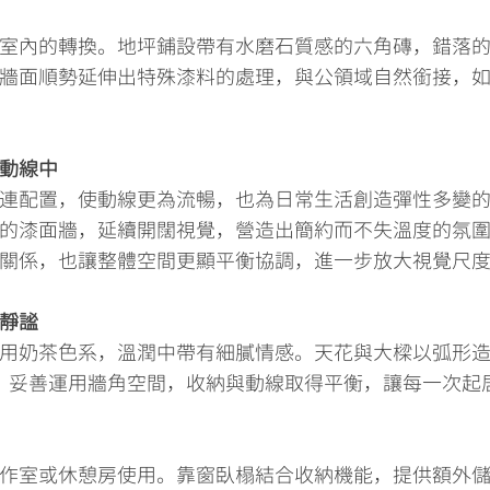
室內的轉換。地坪鋪設帶有水磨石質感的六角磚，錯落
牆面順勢延伸出特殊漆料的處理，與公領域自然銜接，
動線中
連配置，使動線更為流暢，也為日常生活創造彈性多變
的漆面牆，延續開闊視覺，營造出簡約而不失溫度的氛
關係，也讓整體空間更顯平衡協調，進一步放大視覺尺
靜謐
用奶茶色系，溫潤中帶有細膩情感。天花與大樑以弧形
，妥善運用牆角空間，收納與動線取得平衡，讓每一次起
作室或休憩房使用。靠窗臥榻結合收納機能，提供額外