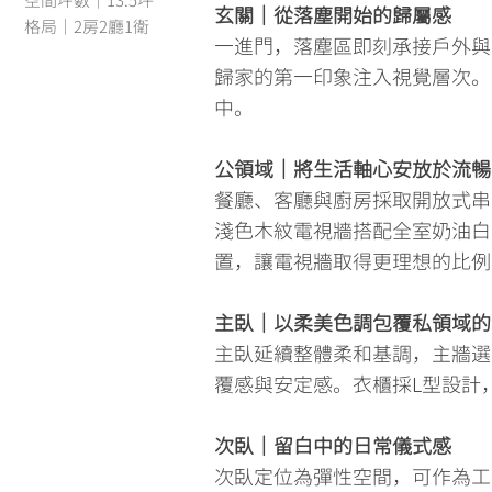
空間坪數｜13.5坪
玄關｜從落塵開始的歸屬感
格局｜2房2廳1衛
一進門，落塵區即刻承接戶外與
歸家的第一印象注入視覺層次。
中。
公領域｜將生活軸心安放於流暢
餐廳、客廳與廚房採取開放式串
淺色木紋電視牆搭配全室奶油白
置，讓電視牆取得更理想的比例
主臥｜以柔美色調包覆私領域的
主臥延續整體柔和基調，主牆選
覆感與安定感。衣櫃採L型設計
次臥｜留白中的日常儀式感
次臥定位為彈性空間，可作為工