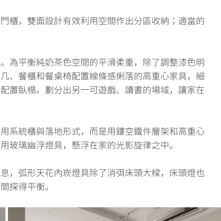
滑門櫃，雙面設計有效利用空間作出分區收納；適當的
暢。為平衡純奶茶色空間的平滑柔重，除了調整漆色明
茶几、餐櫃和餐桌椅配置線條感俐落的高重心家具，細
，配置臥榻，劃分出另一可遊戲、讀書的場域，讓家在
使用系統櫃與落地形式，而是用鏤空鐵件層架和高重心
點用玻璃幽浮燈具，懸浮在家的光影旋律之中。
氣息，弧形天花內崁燈具除了消弭床頭大樑，床頭燈也
柔間探得平衡。