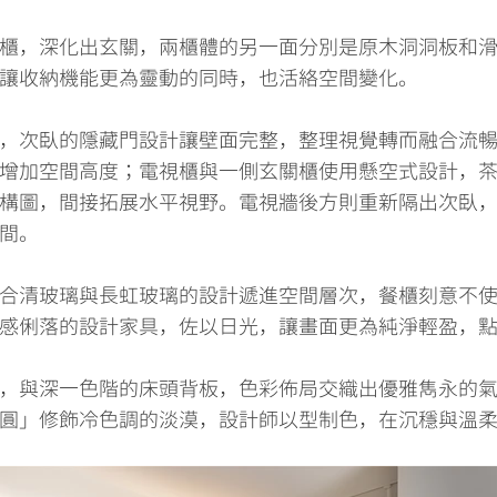
櫃，深化出玄關，兩櫃體的另一面分別是原木洞洞板和
讓收納機能更為靈動的同時，也活絡空間變化。
，次臥的隱藏門設計讓壁面完整，整理視覺轉而融合流
增加空間高度；電視櫃與一側玄關櫃使用懸空式設計，
構圖，間接拓展水平視野。電視牆後方則重新隔出次臥
間。​
合清玻璃與長虹玻璃的設計遞進空間層次，餐櫃刻意不
感俐落的設計家具，佐以日光，讓畫面更為純淨輕盈，
，與深一色階的床頭背板，色彩佈局交織出優雅雋永的
圓」修飾冷色調的淡漠，設計師以型制色，在沉穩與溫