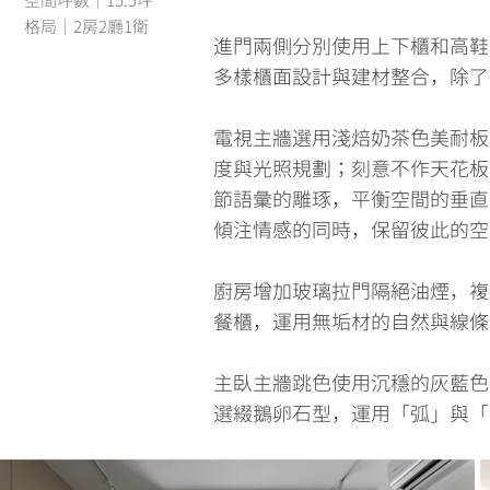
空間坪數｜15.5坪
格局｜2房2廳1衛
進門兩側分別使用上下櫃和高鞋
多樣櫃面設計與建材整合，除了
電視主牆選用淺焙奶茶色美耐板
度與光照規劃；刻意不作天花板
節語彙的雕琢，平衡空間的垂直
傾注情感的同時，保留彼此的空
廚房增加玻璃拉門隔絕油煙，複
餐櫃，運用無垢材的自然與線條
主臥主牆跳色使用沉穩的灰藍色
選綴鵝卵石型，運用「弧」與「