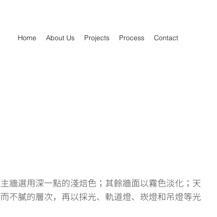
Home
About Us
Projects
Process
Contact
視主牆選用深一點的淺焙色；其餘牆面以霧色淡化；天
暖而不膩的層次，再以採光、軌道燈、崁燈和吊燈等光