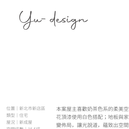
位置｜新北市新店區
本案屋主喜歡奶茶色系的柔美空
類型｜住宅
花頂漆使用白色搭配；地板與家
屋況｜新成屋
變佈局，讓光說道，蘊致出空間