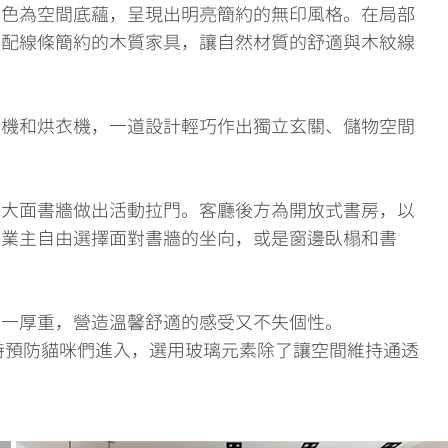
白色為空間底蘊，呈現出明亮簡約的無印風格。在局部
選配線條簡約的木質家具，讓自然材質的舒適與木紋線
衣機和烘衣機，一道設計輕巧作出獨立玄關、儲物空間
為大面書牆做出活動拉門。客廳後方為開放式書房，以
讓業主自由選擇面對書牆的坐向，或是窗邊臥榻和書
單一厚重，營造溫馨舒適的感受又不失個性。
時預防貓咪們進入，選用玻璃元素除了讓空間維持通透