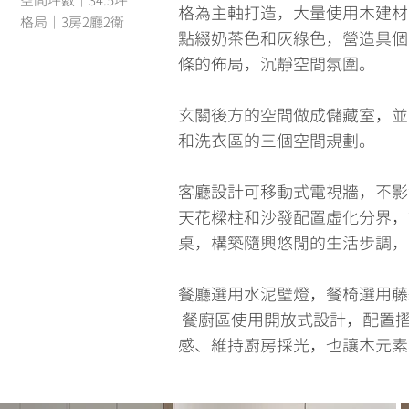
空間坪數｜34.5坪
格為主軸打造，大量使用木建材
格局｜3房2廳2衛
點綴奶茶色和灰綠色，營造具個
條的佈局，沉靜空間氛圍。
玄關後方的空間做成儲藏室，並
和洗衣區的三個空間規劃。
客廳設計可移動式電視牆，不影
天花樑柱和沙發配置虛化分界，
桌，構築隨興悠閒的生活步調，
餐廳選用水泥壁燈，餐椅選用藤
餐廚區使用開放式設計，配置摺
感、維持廚房採光，也讓木元素