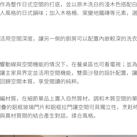
作為整作日式空間的打底，並以原木洗白的淺木色搭配
人風格的日式韻味；加入木格柵、窯變地鐵磚等元素，
活用空間深度，讓另一側的廚房可以配置內嵌較深的洗
響動線與空間機能的情況下，在餐桌區也可看電視；並
讓主家具界定並活用空間機能，雙面沙發的設計配置，
回歸空間本質，享受閱讀的純粹。
編材質，在細節單品上置入自然質材，調和木質空間的
疊的鋁框玻璃門片和鋁框拉門讓空間可具獨立性，烹飪
與異材質間的結合產生對話，揉合風格。